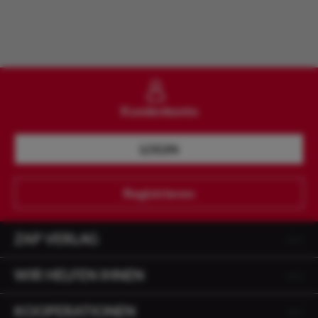
Kundenkonto
LOGIN
Registrieren
ZAP VERLAG
WIR HELFEN IHNEN
KOOPERATIONEN