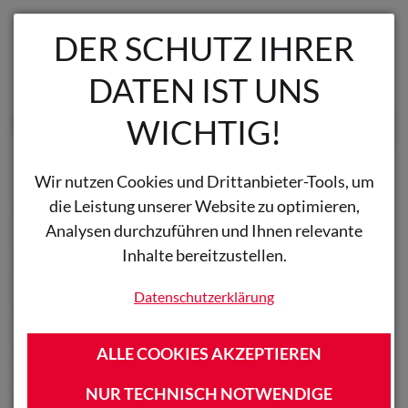
alt springen
DER SCHUTZ IHRER
DATEN IST UNS
WICHTIG!
Waren
Wir nutzen Cookies und Drittanbieter-Tools, um
die Leistung unserer Website zu optimieren,
VIELEN DANK FÜR IHRE
Analysen durchzuführen und Ihnen relevante
NEWSLETTER-
Inhalte bereitzustellen.
ANMELDUNG
Datenschutzerklärung
Sie haben sich erfolgreich für unseren Newsletter
ALLE COOKIES AKZEPTIEREN
angemeldet. Eine Abmeldung ist jederzeit möglich -
NUR TECHNISCH NOTWENDIGE
jeder Newsletter enthält am Ende einen