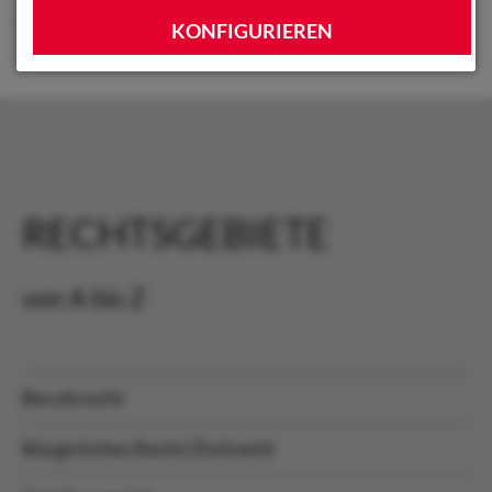
Abmeldelink.
KONFIGURIEREN
RECHTSGEBIETE
von A bis Z
Berufsrecht
Bürgerliches Recht/Zivilrecht