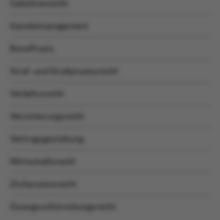
Gebührenrecht
Kanzleimanagement
RenoPraxis
Straf- und Strafprozessrecht
Verkehrsrecht
Versicherungsrecht
Vertragsgestaltung
Wirtschaftsrecht
Zivilprozessrecht
Zwangsvollstreckungsrecht