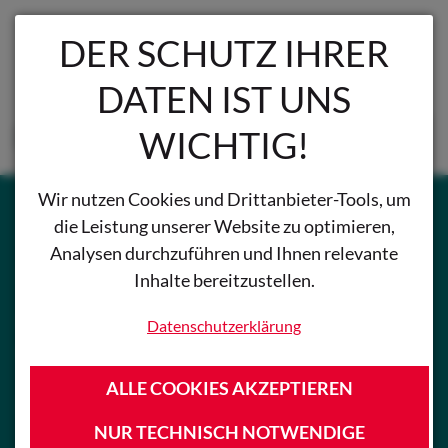
alt springen
DER SCHUTZ IHRER
DATEN IST UNS
WICHTIG!
Waren
Wir nutzen Cookies und Drittanbieter-Tools, um
Rechtsprechung und
die Leistung unserer Website zu optimieren,
Analysen durchzuführen und Ihnen relevante
Formulierungshilfen rund
Inhalte bereitzustellen.
um die
Datenschutzerklärung
Vergütungsvereinbarung
ALLE COOKIES AKZEPTIEREN
(07.12.2026)
NUR TECHNISCH NOTWENDIGE