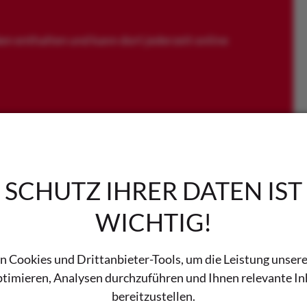
en enthalten und kann dort jederzeit online
Tab)
 SCHUTZ IHRER DATEN IST
WICHTIG!
die jeweilige Datenbank.
n Cookies und Drittanbieter-Tools, um die Leistung unser
ptimieren, Analysen durchzuführen und Ihnen relevante In
bereitzustellen.